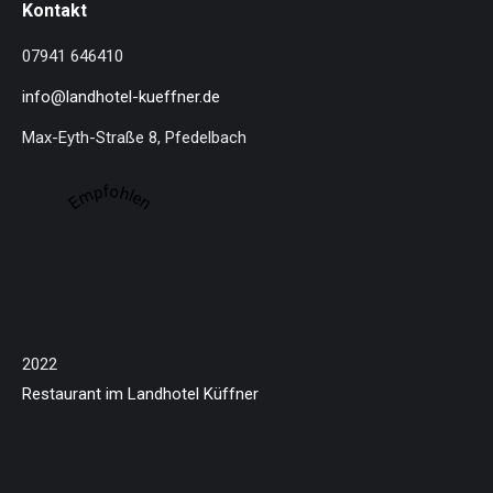
Kontakt
opens
opens
in
in
07941 646410
new
new
info@landhotel-kueffner.de
window
window
Max-Eyth-Straße 8, Pfedelbach
Empfohlen
2022
Restaurant im Landhotel Küffner